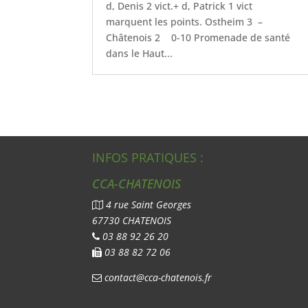
d, Denis 2 vict.+ d, Patrick 1 vict
marquent les points. Ostheim 3 –
Châtenois 2 0-10 Promenade de santé
dans le Haut...
INFOS PRATIQUES :
CCA-CHATENOIS
4 rue Saint Georges
67730 CHATENOIS
03 88 92 26 20
03 88 82 72 06
contact@cca-chatenois.fr