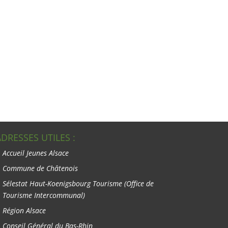
ADRESSES UTILES :
Accueil Jeunes Alsace
Commune de Châtenois
Sélestat Haut-Koenigsbourg Tourisme
(Office de
Tourisme Intercommunal)
Région Alsace
Conseil Général du Bas-Rhin