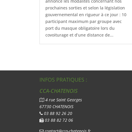
annonce les modalités concernant nos
prochaines sorties et selon la législation
gouvernemental en rigueur à ce jour : 10
participant maximum par groupe avec
port du masque obligatoire lors du
covoiturage et d’une distance de...
INFOS PRATIQUES :
CCA-CHATENOIS
4 rue Saint Georges
67730 CHATENOIS
03 88 92 26 20
03 88 82 72 06
contact@cca-chatenois.fr